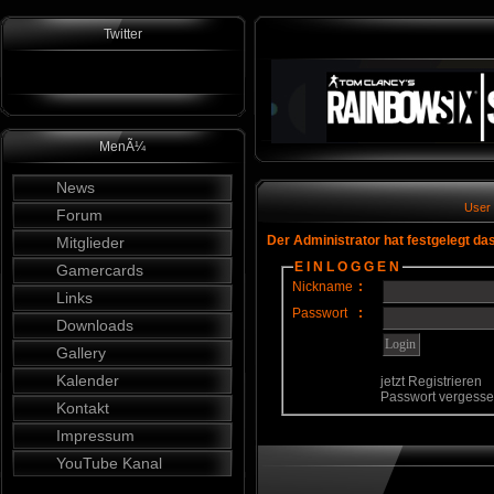
Twitter
MenÃ¼
News
User
Forum
Der Administrator hat festgelegt da
Mitglieder
E I N L O G G E N
Gamercards
Nickname
:
Links
Passwort
:
Downloads
Gallery
Kalender
jetzt Registrieren
Passwort vergess
Kontakt
Impressum
YouTube Kanal