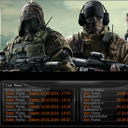
Socom Maps
Erstes Spiel in der Interne...
Autor:
Puma
Datum: 04.10.2016 - 17:55
Von:
Puma
13.08.1
Battlefield 4
Spackos Outside
Autor:
Puma
Datum: 30.07.2016 - 19:15
Von:
Puma
06.04.1
Playstation 4
Operation Dust Line
Autor:
Puma
Datum: 10.05.2016 - 13:19
Von:
Puma
04.12.1
Battlefield 4
Chrucy der C4 Killer
Autor:
Puma
Datum: 10.04.2016 - 13:41
Von:
Puma
17.10.1
NG Kanaltrailer
Rainbow Six Siege
Autor:
Puma
Datum: 24.01.2016 - 09:37
Von:
Puma
18.08.1