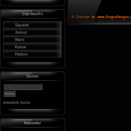
Clan MenÃ¼
Squads
Joinus
Wars
Kasse
History
Suchen
erweiterte Suche
Newsletter