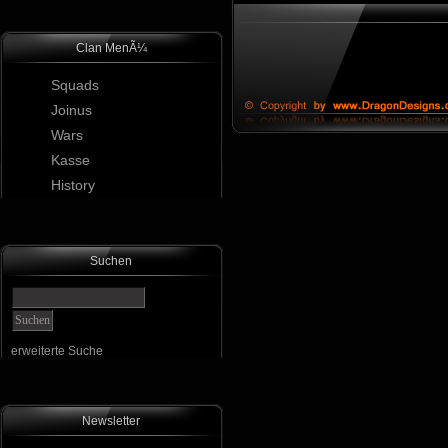
Clan MenÃ¼
Squads
Joinus
Wars
Kasse
History
Suchen
erweiterte Suche
Newsletter