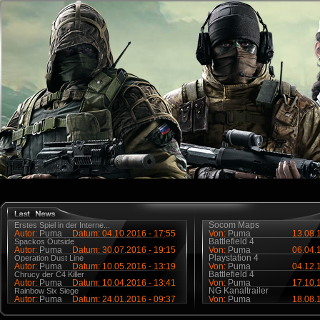
Socom Maps
Erstes Spiel in der Interne...
Autor:
Puma
Datum: 04.10.2016 - 17:55
Von:
Puma
13.08.1
Battlefield 4
Spackos Outside
Autor:
Puma
Datum: 30.07.2016 - 19:15
Von:
Puma
06.04.1
Playstation 4
Operation Dust Line
Autor:
Puma
Datum: 10.05.2016 - 13:19
Von:
Puma
04.12.1
Battlefield 4
Chrucy der C4 Killer
Autor:
Puma
Datum: 10.04.2016 - 13:41
Von:
Puma
17.10.1
NG Kanaltrailer
Rainbow Six Siege
Autor:
Puma
Datum: 24.01.2016 - 09:37
Von:
Puma
18.08.1