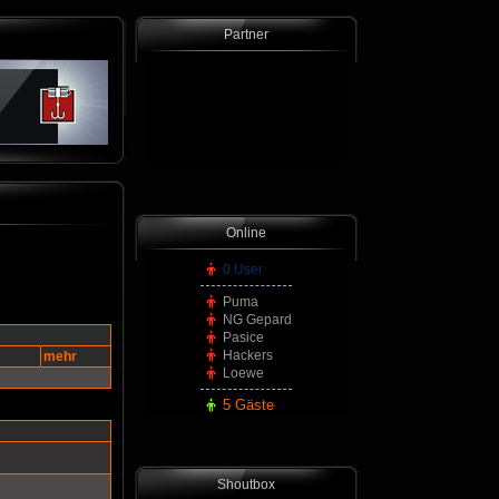
Partner
Online
0 User
Puma
NG Gepard
Pasice
Hackers
mehr
Loewe
5 Gäste
Shoutbox