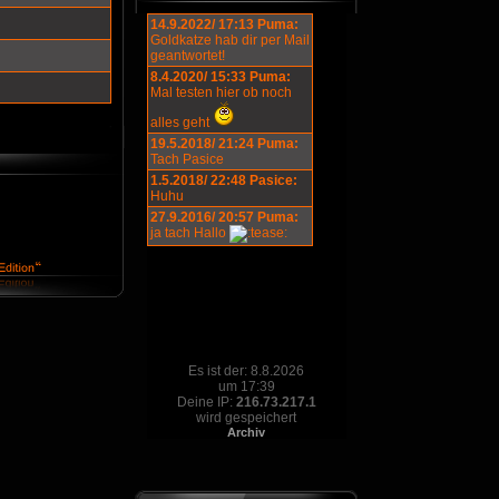
14.9.2022/ 17:13 Puma:
Goldkatze hab dir per Mail
geantwortet!
8.4.2020/ 15:33 Puma:
Mal testen hier ob noch
alles geht
19.5.2018/ 21:24 Puma:
Tach Pasice
1.5.2018/ 22:48 Pasice:
Huhu
27.9.2016/ 20:57 Puma:
ja tach Hallo
Es ist der: 8.8.2026
um 17:39
Deine IP:
216.73.217.1
wird gespeichert
Archiv