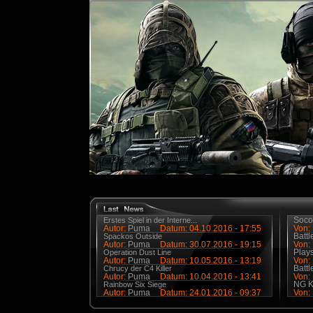
Soco
Erstes Spiel in der Interne...
Autor:
Puma
Datum: 04.10.2016 - 17:55
Von:
Battl
Spackos Outside
Autor:
Puma
Datum: 30.07.2016 - 19:15
Von:
Plays
Operation Dust Line
Autor:
Puma
Datum: 10.05.2016 - 13:19
Von:
Battl
Chrucy der C4 Killer
Autor:
Puma
Datum: 10.04.2016 - 13:41
Von:
NG Ka
Rainbow Six Siege
Autor:
Puma
Datum: 24.01.2016 - 09:37
Von: