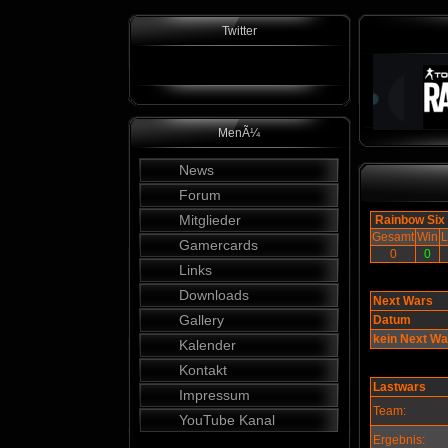
Twitter
MenÃ¼
News
Forum
Mitglieder
Rainbow Six
Gesamt
Win
L
Gamercards
0
0
Links
Downloads
Next Wars
Gallery
Datum
kein Next W
Kalender
Kontakt
Lastwars
Impressum
Team:
YouTube Kanal
Ergebnis: