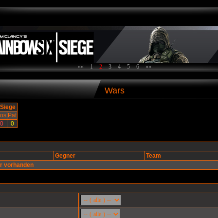
««
1
2
3
4
5
6
»»
Wars
 Siege
os
Pat
0
0
Gegner
Team
ar vorhanden