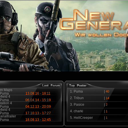
m Maps
1.
Puma
|
40
Puma
13.08.16 - 18:11
efield 4
2.
Tribun
|
14
Puma
06.04.14 - 15:19
tation 4
3.
Pasice
|
2
Puma
04.12.13 - 20:09
efield 4
4.
charki
|
1
Puma
17.10.13 - 17:27
naltrailer
5.
HellCreeper
|
1
Puma
18.08.13 - 12:45