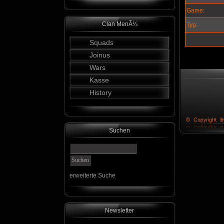
Game:
Clan MenÃ¼
Typ:
Squads
Joinus
Wars
Kasse
History
Suchen
erweiterte Suche
Newsletter