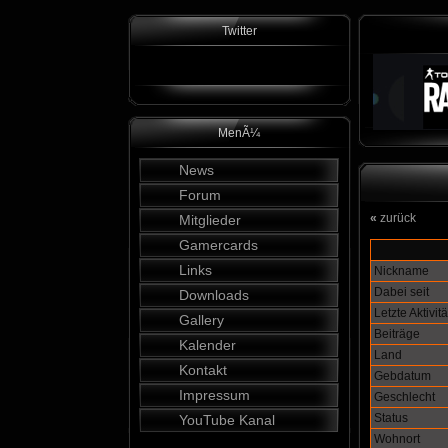
Twitter
MenÃ¼
News
Forum
«
zurück
Mitglieder
Gamercards
Links
Nickname
Dabei seit
Downloads
Letzte Aktivitä
Gallery
Beiträge
Kalender
Land
Kontakt
Gebdatum
Impressum
Geschlecht
Status
YouTube Kanal
Wohnort