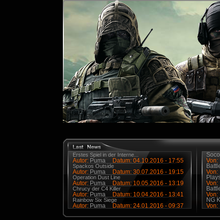
Soco
Erstes Spiel in der Interne...
Autor:
Puma
Datum: 04.10.2016 - 17:55
Von:
Battl
Spackos Outside
Autor:
Puma
Datum: 30.07.2016 - 19:15
Von:
Plays
Operation Dust Line
Autor:
Puma
Datum: 10.05.2016 - 13:19
Von:
Battl
Chrucy der C4 Killer
Autor:
Puma
Datum: 10.04.2016 - 13:41
Von:
NG Ka
Rainbow Six Siege
Autor:
Puma
Datum: 24.01.2016 - 09:37
Von: