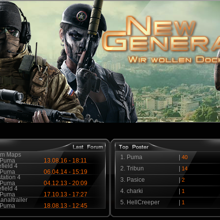
m Maps
1.
Puma
|
40
Puma
13.08.16 - 18:11
efield 4
2.
Tribun
|
14
Puma
06.04.14 - 15:19
tation 4
3.
Pasice
|
2
Puma
04.12.13 - 20:09
efield 4
4.
charki
|
1
Puma
17.10.13 - 17:27
naltrailer
5.
HellCreeper
|
1
Puma
18.08.13 - 12:45