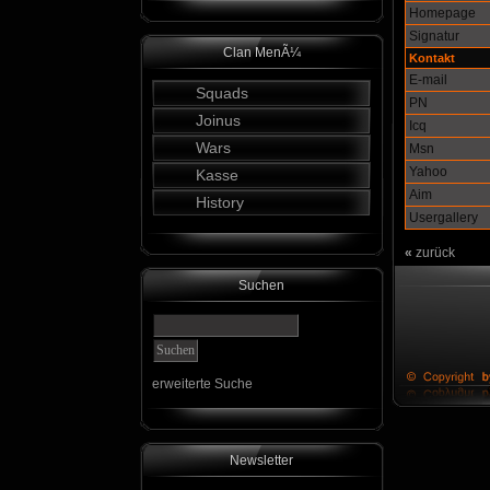
Homepage
Signatur
Clan MenÃ¼
Kontakt
E-mail
Squads
PN
Joinus
Icq
Wars
Msn
Yahoo
Kasse
Aim
History
Usergallery
«
zurück
Suchen
erweiterte Suche
Newsletter