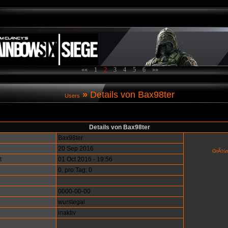
««
1
2
3
4
5
6
»»
»
Details von Bax98ter
Users
Details von Bax98ter
Bax98ter
20 Sep 2016
GrÃ¼n
t
01 Oct 2016 - 19:56
0, pro Tag: 0
0000-00-00
wurstegal
inaktiv