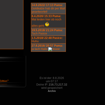
14.9.2022/ 17:13 Puma:
Goldkatze hab dir per Mail
geantwortet!
8.4.2020/ 15:33 Puma:
Mal testen hier ob noch
alles geht
19.5.2018/ 21:24 Puma:
Tach Pasice
1.5.2018/ 22:48 Pasice:
Huhu
27.9.2016/ 20:57 Puma:
ja tach Hallo
Es ist der: 8.8.2026
um 07:17
Deine IP:
216.73.217.32
wird gespeichert
Archiv